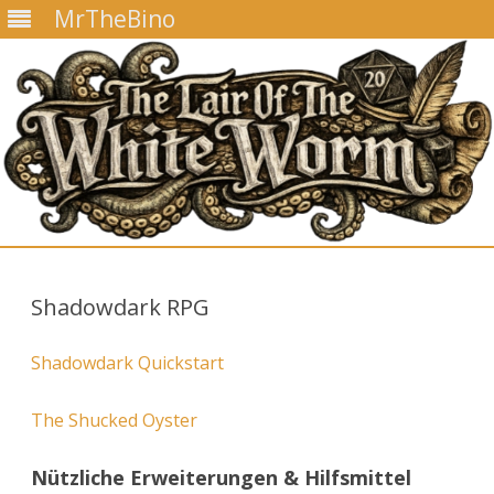
MrTheBino
Skip
to
content
Shadowdark RPG
Shadowdark Quickstart
The Shucked Oyster
Nützliche Erweiterungen & Hilfsmittel