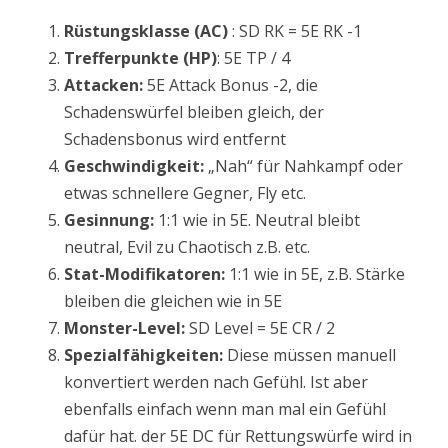
Rüstungsklasse (AC)
: SD RK = 5E RK -1
Trefferpunkte (HP)
: 5E TP / 4
Attacken:
5E Attack Bonus -2, die
Schadenswürfel bleiben gleich, der
Schadensbonus wird entfernt
Geschwindigkeit:
„Nah“ für Nahkampf oder
etwas schnellere Gegner, Fly etc.
Gesinnung:
1:1 wie in 5E. Neutral bleibt
neutral, Evil zu Chaotisch z.B. etc.
Stat-Modifikatoren:
1:1 wie in 5E, z.B. Stärke
bleiben die gleichen wie in 5E
Monster-Level:
SD Level = 5E CR / 2
Spezialfähigkeiten:
Diese müssen manuell
konvertiert werden nach Gefühl. Ist aber
ebenfalls einfach wenn man mal ein Gefühl
dafür hat. der 5E DC für Rettungswürfe wird in