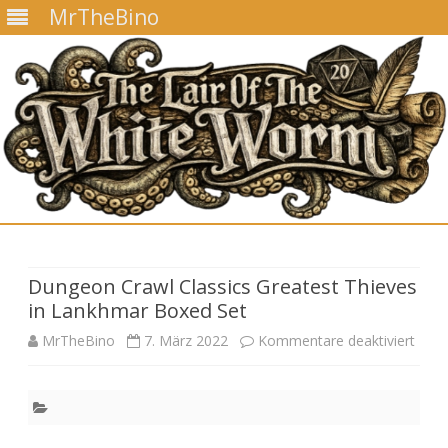
MrTheBino
Skip
to
content
Dungeon Crawl Classics Greatest Thieves
in Lankhmar Boxed Set
für
MrTheBino
7. März 2022
Kommentare deaktiviert
Dun
Craw
Class