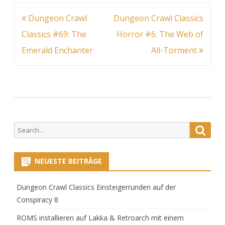
Grea
Beitragsnavigation
Dungeon Crawl
Dungeon Crawl Classics
Classics #69: The
Horror #6: The Web of
Thie
Emerald Enchanter
All-Torment
in
Lank
Boxe
Set
Search
Searc
for:
NEUESTE BEITRÄGE
Dungeon Crawl Classics Einsteigerrunden auf der
Conspiracy 8
ROMS installieren auf Lakka & Retroarch mit einem