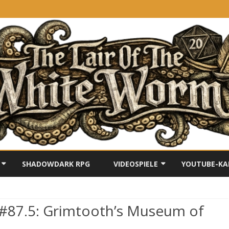
Skip
to
SHADOWDARK RPG
VIDEOSPIELE
YOUTUBE-KA
content
DIE BESTEN ROLLENSPIELE FÜR
DIE NINTENDO SWITCH
 #87.5: Grimtooth’s Museum of