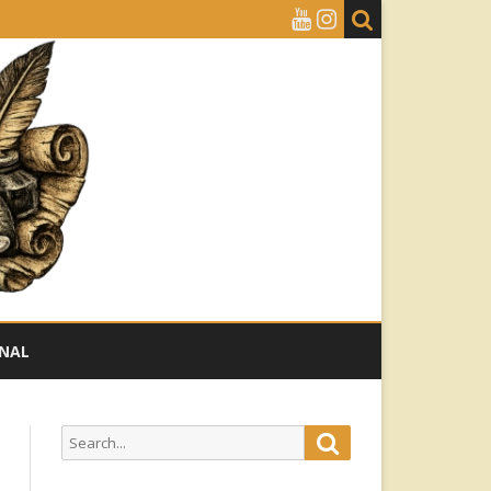
NAL
Search
Search
for: