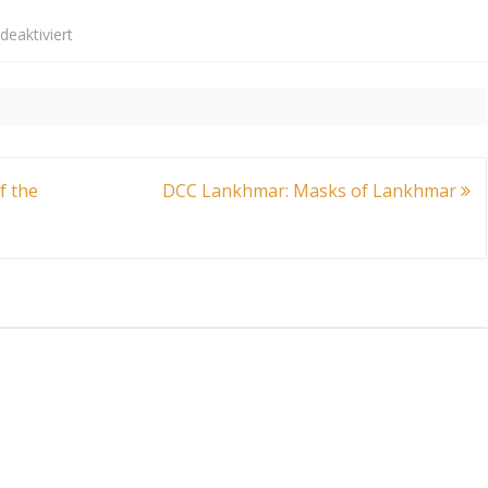
für
eaktiviert
Dungeon
Crawl
Classics
#87.5:
f the
DCC Lankhmar: Masks of Lankhmar
Grimtooth’s
Museum
of
Death