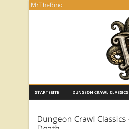
MrTheBino
STARTSEITE
DUNGEON CRAWL CLASSICS
DUNGEON CRAWL CLASSICS
LEGACY SYSTEM
Dungeon Crawl Classics
Death