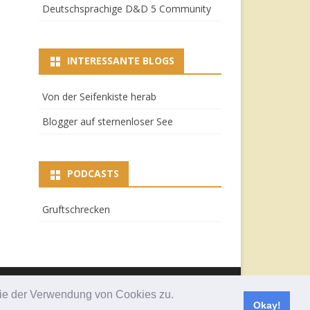
Deutschsprachige D&D 5 Community
INTERESSANTE BLOGS
Von der Seifenkiste herab
Blogger auf sternenloser See
PODCASTS
Gruftschrecken
Ribosome
by GalussoThemes.com
 Sie der Verwendung von Cookies zu.
Powered by
WordPress
Okay!