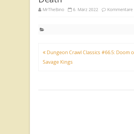
MrTheBino
6. März 2022
Kommentare d
Beitragsnavigation
Dungeon Crawl Classics #66.5: Doom o
Savage Kings