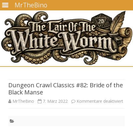
MrTheBino
Skip
to
content
Dungeon Crawl Classics #82: Bride of the
Black Manse
für
MrTheBino
7. März 2022
Kommentare deaktiviert
Dun
Craw
Class