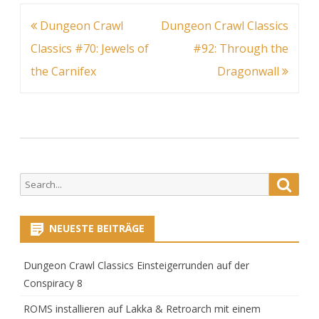
#82:
Beitragsnavigation
Dungeon Crawl
Dungeon Crawl Classics
Classics #70: Jewels of
#92: Through the
Bride
the Carnifex
Dragonwall
of
the
Blac
Man
Search
Searc
for:
NEUESTE BEITRÄGE
Dungeon Crawl Classics Einsteigerrunden auf der
Conspiracy 8
ROMS installieren auf Lakka & Retroarch mit einem