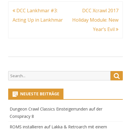
The
Beitragsnavigation
DCC Lankhmar #3:
DCC Xcrawl 2017
Acting Up in Lankhmar
Holiday Module: New
Fenc
Year’s Evil
Fortu
Folly
Search
Searc
for:
NEUESTE BEITRÄGE
Dungeon Crawl Classics Einsteigerrunden auf der
Conspiracy 8
ROMS installieren auf Lakka & Retroarch mit einem