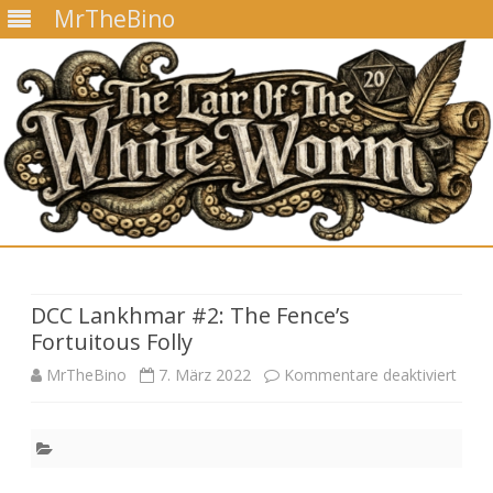
MrTheBino
Skip
to
content
DCC Lankhmar #2: The Fence’s
Fortuitous Folly
für
MrTheBino
7. März 2022
Kommentare deaktiviert
DCC
Lank
#2: