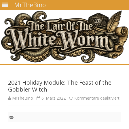
MrTheBino
Skip
to
content
2021 Holiday Module: The Feast of the
Gobbler Witch
für
MrTheBino
6. März 2022
Kommentare deaktiviert
2021
Holi
Modu