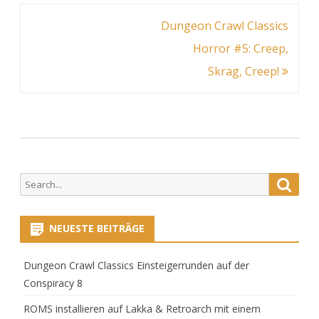
The
Beitragsnavigation
Dungeon Crawl Classics
Horror #5: Creep,
Feas
Skrag, Creep!
of
the
Gobb
Witc
Search
Searc
for:
NEUESTE BEITRÄGE
Dungeon Crawl Classics Einsteigerrunden auf der
Conspiracy 8
ROMS installieren auf Lakka & Retroarch mit einem